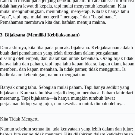
Lalu kita masuk pada jenjang berikut: paham. Ini adalah saat informasi
tidak hanya lewat di kepala, tapi mulai menyentuh kesadaran. Kita
mulai menghubungkan, menimbang, menyerap. Kita tak hanya tahu
“apa”, tapi juga mulai mengerti “mengapa” dan “bagaimana”.
Pemahaman membawa kita dari hafalan menuju makna.
3. Bijaksana (Memiliki Kebijaksanaan)
Dan akhirnya, kita tiba pada puncak: bijaksana. Kebijaksanaan adalah
buah dari pemahaman yang telah direndam dalam pengalaman,
disaring oleh empati, dan diarahkan untuk kebaikan. Orang bijak tidak
hanya tahu dan paham, tapi juga tahu kapan bicara, kapan diam, kapan
memberi, dan kapan menahan. Ia tidak pamer, tidak menggurui. Ia
hadir dalam keheningan, namun menguatkan.
Banyak orang tahu. Sebagian mulai paham. Tapi hanya sedikit yang
bijaksana. Karena tahu bisa terjadi dengan membaca. Paham lahir dari
merenung. Tapi bijaksana—ia hanya mungkin tumbuh lewat
perjalanan hidup yang jujur, dan kesediaan untuk diubah olehnya.
Kita Tidak Mengerti
Namun sebelum semua itu, ada kenyataan yang lebih dalam dan jujur:
bahwa kita sering tidak mengerti. Kita dilahirkan dalam ketidaktahuan,