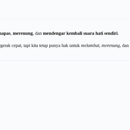
napas
,
merenung
, dan
mendengar kembali suara hati sendiri
.
erak cepat, tapi kita tetap punya hak untuk
melambat
,
merenung
, dan