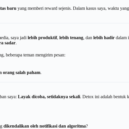
itas baru
yang memberi reward sejenis. Dalam kasus saya, waktu yang 
edia, saya jadi
lebih produktif
,
lebih tenang
, dan
lebih hadir
dalam i
ra sadar
.
ang, beberapa teman mengirim pesan:
in orang salah paham
.
ban saya:
Layak dicoba, setidaknya sekali
. Detox ini adalah bentuk
ng
dikendalikan oleh notifikasi dan algoritma
?