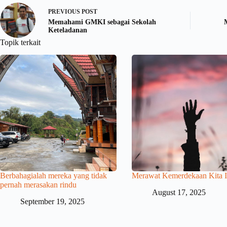
PREVIOUS
POST
Memahami GMKI sebagai Sekolah
Keteladanan
Topik terkait
Berbahagialah mereka yang tidak
Merawat Kemerdekaan Kita I
pernah merasakan rindu
August 17, 2025
September 19, 2025