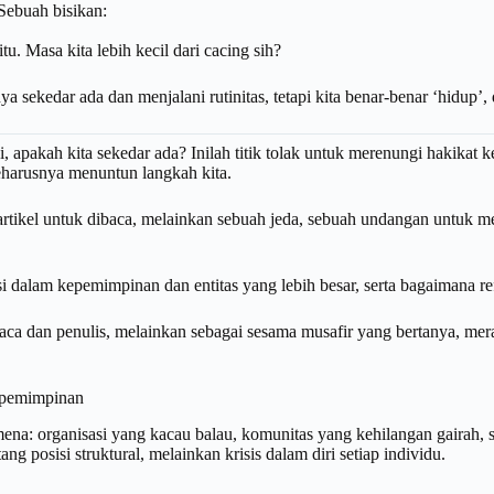
 Sebuah bisikan:
u. Masa kita lebih kecil dari cacing sih?
a sekedar ada dan menjalani rutinitas, tetapi kita benar-benar ‘hidup’
ai, apakah kita sekedar ada? Inilah titik tolak untuk merenungi hakik
seharusnya menuntun langkah kita.
 artikel untuk dibaca, melainkan sebuah jeda, sebuah undangan untuk
asi dalam kepemimpinan dan entitas yang lebih besar, serta bagaimana re
baca dan penulis, melainkan sebagai sesama musafir yang bertanya, me
epemimpinan
mena: organisasi yang kacau balau, komunitas yang kehilangan gairah, s
g posisi struktural, melainkan krisis dalam diri setiap individu.