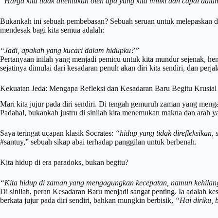
“Harga kita tidak ditentukan oleh apa yang kita miliki
dan
capai dalam
Bukankah ini sebuah pembebasan? Sebuah seruan untuk melepaskan dir
mendesak bagi kita semua adalah:
“Jadi, apakah yang kucari dalam hidupku?”
Pertanyaan inilah yang menjadi pemicu untuk kita mundur sejenak, hen
sejatinya dimulai dari kesadaran penuh akan diri kita sendiri, dan per
Kekuatan Jeda: Mengapa Refleksi dan Kesadaran Baru Begitu Krusial
Mari kita jujur pada diri sendiri. Di tengah gemuruh zaman yang meng
Padahal, bukankah justru di sinilah kita menemukan makna dan arah ya
Saya teringat ucapan klasik Socrates:
“hidup yang tidak direfleksikan,
#santuy,” sebuah sikap abai terhadap panggilan untuk berbenah.
Kita hidup di era paradoks, bukan begitu?
“Kita hidup di zaman yang mengagungkan kecepatan, namun kehilang
Di sinilah, peran Kesadaran Baru menjadi sangat penting. Ia adalah ke
berkata jujur pada diri sendiri, bahkan mungkin berbisik,
“Hai diriku, 