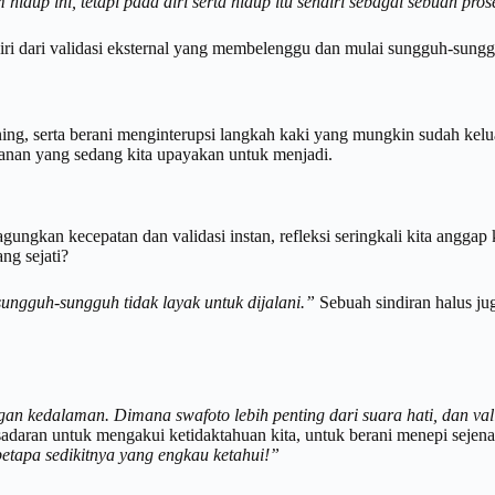
 hidup ini,
tetapi
pada diri
serta
hidup itu sendiri sebagai sebuah pros
i dari validasi eksternal yang membelenggu dan mulai sungguh-sungg
ing, serta berani menginterupsi langkah kaki yang mungkin sudah kelu
jalanan yang sedang kita upayakan untuk menjadi.
agungkan kecepatan dan validasi instan, refleksi seringkali kita angg
ng sejati?
 sungguh-sungguh tidak layak untuk dijalani.”
Sebuah sindiran halus ju
an kedalaman. Dimana swafoto lebih penting dari suara hati,
dan
val
sadaran untuk mengakui ketidaktahuan kita, untuk berani menepi sejenak
betapa sedikitnya yang engkau ketahui!”