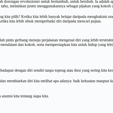
ah dorongan revolusioner untuk bertumbuh, untuk berubah. Ia adalah 
ta tahu, melainkan justru menggunakannya sebagai pijakan yang kokoh un
 kita pilih? Ketika kita lebih banyak belajar daripada menghakimi ora
ketika kita lebih sibuk memperbaiki diri daripada mencari pujian.
alah pintu gerbang menuju perjalanan mengenal diri yang lebih terstrukt
g mendalam dan kokoh, serta mempersiapkan kita untuk hidup yang l
adapan dengan diri sendiri tanpa topeng atau ilusi yang sering kita k
, dan membiarkan diri kita melihat apa adanya: baik kekuatan maupun
 asumsi kita tentang siapa kita.