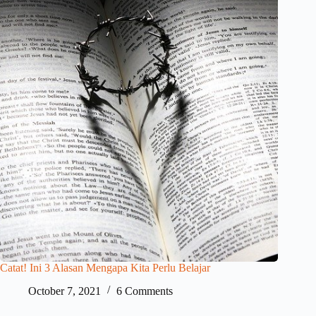
Catat! Ini 3 Alasan Mengapa Kita Perlu Belajar
October 7, 2021
6 Comments