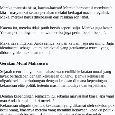
Mereka manusia biasa, kawan-kawan! Mereka berpotensi membunuh
kita—masyarakat secara perlahan melalui berbagai macam regulasi.
Maka, mereka harus dibebaskan dari rasukan roh jahat.
Karena itu, mereka tidak putih bersih seperti salju. Mereka juga kotor.
Ya dan perlu diingatkan bahwa mereka juga perlu ‘bersih-bersih’.
Maka, saya ingatkan Anda semua, kawan-kawan, jaga nuranimu. Jaga
identitasmu sebagai kaum intelektual yang gerakannya murni: yang
didorong oleh kekuatan moral!
Gerakan Moral Mahasiswa
Sejarah mencatat, gerakan mahasiswa memiliki kekuatan moral yang
layak berhadapan dengan kekuasaan oligarki. Bahwa kekuasaan
oligarki selalu berhubungan dengan keadaan di mana kepentingan
kekuasaan elite politik tertentu masih membudaya dan terpelihara.
Dengan kepentingan semacam itu, sebagai masyarakat biasa, apa yang
mau Anda harapkan dari mereka?
Kekuasaan oligarki (bentuk kekuasaan yang dikuasai oleh sekelompok
kecil orang, biasanya mereka yang memiliki kekayaan, koneksi politik,
atau pengaruh besar) — dalam banyak tempat dan waktu telah